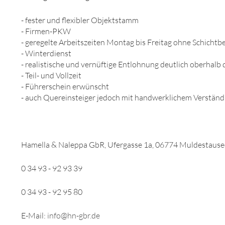
- fester und flexibler Objektstamm
- Firmen-PKW
- geregelte Arbeitszeiten Montag bis Freitag ohne Schicht
- Winterdienst
- realistische und vernüftige Entlohnung deutlich oberhal
- Teil- und Vollzeit
- Führerschein erwünscht
- auch Quereinsteiger jedoch mit handwerklichem Verständ
Hamella & Naleppa GbR, Ufergasse 1a, 06774 Muldestaus
0 34 93 - 92 93 39
0 34 93 - 92 95 80
E-Mail:
info@hn-gbr.de