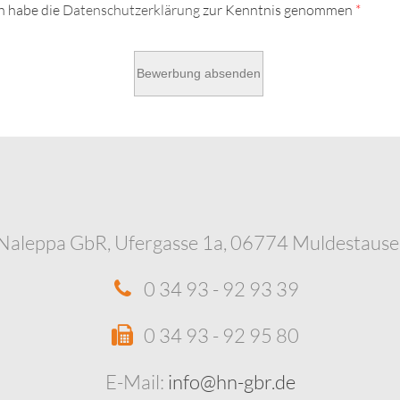
h habe die
Datenschutzerklärung
zur Kenntnis genommen
*
Naleppa GbR, Ufergasse 1a, 06774 Muldestaus
0 34 93 - 92 93 39
0 34 93 - 92 95 80
E-Mail:
info@hn-gbr.de